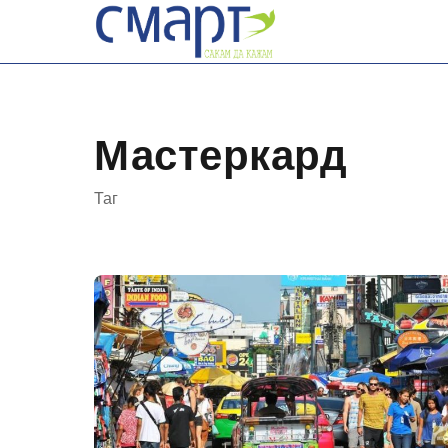
Skip
to
content
Мастеркард
Таг