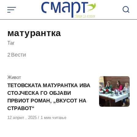
Skip
to
content
матурантка
Таг
2
Вести
КАтегорија
Живот
ТЕТОВСКАТА МАТУРАНТКА ИВА
СТОЈЧЕСКА ГО ОБЈАВИ
ПРВИОТ РОМАН, „ВКУСОТ НА
СТРАВОТ“
Објавено
12 април , 2025
1 мин читање
на