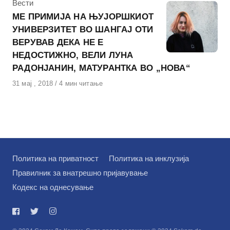
КАтегорија
Вести
МЕ ПРИМИЈА НА ЊУЈОРШКИОТ
УНИВЕРЗИТЕТ ВО ШАНГАЈ ОТИ
ВЕРУВАВ ДЕКА НЕ Е
НЕДОСТИЖНО, ВЕЛИ ЛУНА
РАДОНЈАНИН, МАТУРАНТКА ВО „НОВА“
Објавено
31 мај , 2018
4 мин читање
на
Политика на приватност
Политика на инклузија
Правилник за внатрешно пријавување
Кодекс на однесување