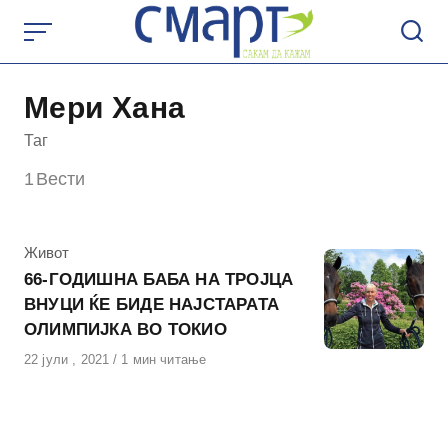
Skip
to
content
Мери Хана
Таг
1
Вести
КАтегорија
Живот
66-ГОДИШНА БАБА НА ТРОЈЦА
ВНУЦИ ЌЕ БИДЕ НАЈСТАРАТА
ОЛИМПИЈКА ВО ТОКИО
Објавено
22 јули , 2021
1 мин читање
на