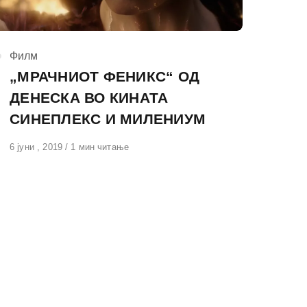
КАтегорија
Филм
„МРАЧНИОТ ФЕНИКС“ ОД
ДЕНЕСКА ВО КИНАТА
СИНЕПЛЕКС И МИЛЕНИУМ
Објавено
6 јуни , 2019
1 мин читање
на