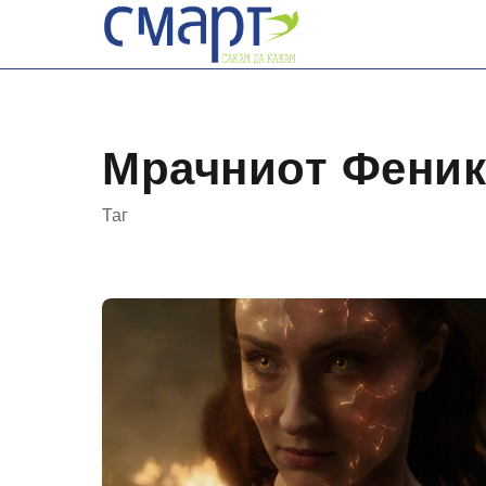
Skip
to
content
Мрачниот Феник
Таг