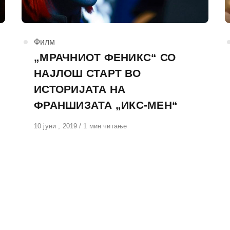
КАтегорија
Филм
„МРАЧНИОТ ФЕНИКС“ СО
НАЈЛОШ СТАРТ ВО
ИСТОРИЈАТА НА
ФРАНШИЗАТА „ИКС-МЕН“
Објавено
10 јуни , 2019
1 мин читање
на