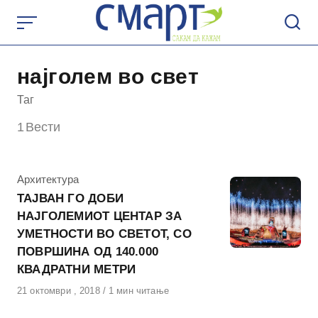
Skip
to
content
најголем во свет
Таг
1
Вести
КАтегорија
Архитектура
ТАЈВАН ГО ДОБИ
НАЈГОЛЕМИОТ ЦЕНТАР ЗА
УМЕТНОСТИ ВО СВЕТОТ, СО
ПОВРШИНА ОД 140.000
КВАДРАТНИ МЕТРИ
Објавено
21 октомври , 2018
1 мин читање
на