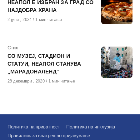
НЕАПОЛ Е ИЗБРАН ЗА ГРАД СО
НАЈДОБРА ХРАНА
Објавено
2 јуни , 2024
1 мин читање
на
КАтегорија
Стил
СО МУЗЕЈ, СТАДИОН И
СТАТУИ, НЕАПОЛ СТАНУВА
„МАРАДОНАЛЕНД“
Објавено
28 декември , 2020
1 мин читање
на
Политика на приватност
Политика на инклузија
Правилник за внатрешно пријавување