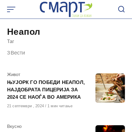
Skip
to
content
Неапол
Таг
3
Вести
КАтегорија
Живот
ЊУЈОРК ГО ПОБЕДИ НЕАПОЛ,
НАЈДОБРАТА ПИЦЕРИЈА ЗА
2024 СЕ НАОЃА ВО АМЕРИКА
Објавено
21 септември , 2024
1 мин читање
на
КАтегорија
Вкусно