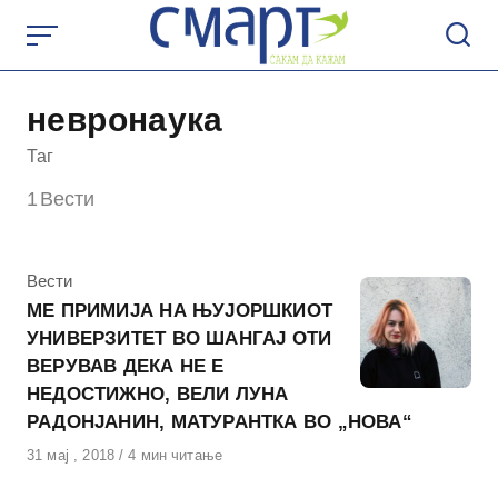
Skip
to
content
невронаука
Таг
1
Вести
КАтегорија
Вести
МЕ ПРИМИЈА НА ЊУЈОРШКИОТ
УНИВЕРЗИТЕТ ВО ШАНГАЈ ОТИ
ВЕРУВАВ ДЕКА НЕ Е
НЕДОСТИЖНО, ВЕЛИ ЛУНА
РАДОНЈАНИН, МАТУРАНТКА ВО „НОВА“
Објавено
31 мај , 2018
4 мин читање
на