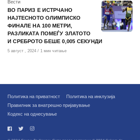
КАтегорија
Вести
ВО ПАРИЗ Е ИСТРЧАНО
НАЈТЕСНОТО ОЛИМПИСКО
ФИНАЛЕ НА 100 МЕТРИ,
РАЗЛИКАТА ПОМЕЃУ ЗЛАТОТО
И СРЕБРОТО БЕШЕ 0,005 СЕКУНДИ
Објавено
5 август , 2024
1 мин читање
на
Политика на приватност
Политика на инклузија
Правилник за внатрешно пријавување
Кодекс на однесување