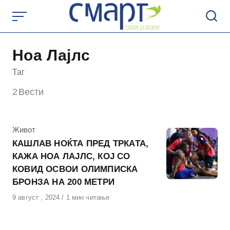
Skip
to
content
Ноа Лајлс
Таг
2
Вести
КАтегорија
Живот
КАШЛАВ НОЌТА ПРЕД ТРКАТА,
КАЖА НОА ЛАЈЛС, КОЈ СО
КОВИД ОСВОИ ОЛИМПИСКА
БРОНЗА НА 200 МЕТРИ
Објавено
9 август , 2024
1 мин читање
на