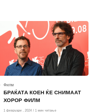
КАтегорија
Филм
БРАЌАТА КОЕН ЌЕ СНИМААТ
ХОРОР ФИЛМ
Објавено
1 февруари , 2024
1 мин читање