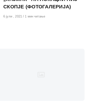
СКОПЈЕ (ФОТОГАЛЕРИЈА)
Објавено
6 јули , 2021
1 мин читање
на