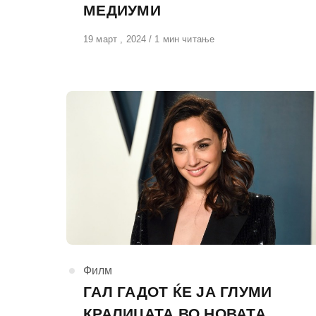
МЕДИУМИ
Објавено
19 март , 2024
1 мин читање
на
КАтегорија
Филм
ГАЛ ГАДОТ ЌЕ ЈА ГЛУМИ
КРАЛИЦАТА ВО НОВАТА