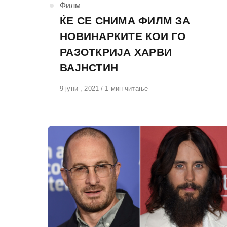
КАтегорија
Филм
ЌЕ СЕ СНИМА ФИЛМ ЗА
НОВИНАРКИТЕ КОИ ГО
РАЗОТКРИЈА ХАРВИ
ВАЈНСТИН
Објавено
9 јуни , 2021
1 мин читање
на