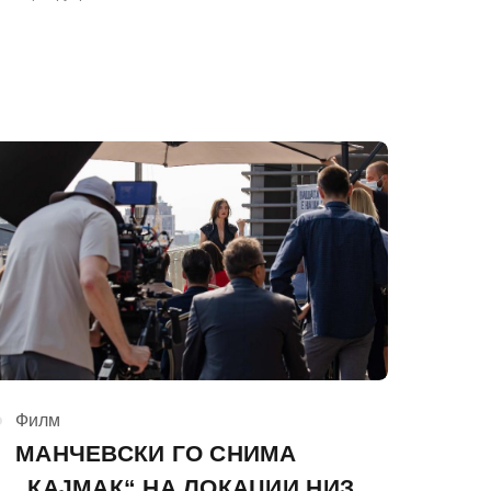
на
КАтегорија
Филм
МАНЧЕВСКИ ГО СНИМА
„КАЈМАК“ НА ЛОКАЦИИ НИЗ