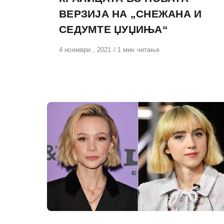
ВЕРЗИЈА НА „СНЕЖАНА И
СЕДУМТЕ ЏУЏИЊА“
Објавено
4 ноември , 2021
1 мин читање
на