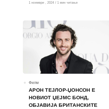
Објавено
1 ноември , 2024
1 мин читање
на
КАтегорија
Филм
АРОН ТЕЈЛОР-ЏОНСОН Е
НОВИОТ ЏЕЈМС БОНД,
ОБЈАВИЈА БРИТАНСКИТЕ