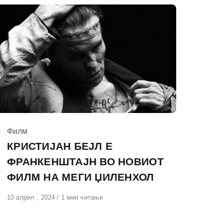
КАтегорија
Филм
КРИСТИЈАН БЕЈЛ Е
ФРАНКЕНШТАЈН ВО НОВИОТ
ФИЛМ НА МЕГИ ЏИЛЕНХОЛ
Објавено
10 април , 2024
1 мин читање
на