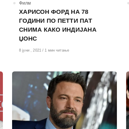
КАтегорија
Филм
ХАРИСОН ФОРД НА 78
ГОДИНИ ПО ПЕТТИ ПАТ
СНИМА КАКО ИНДИЈАНА
ЏОНС
Објавено
8 јуни , 2021
1 мин читање
на