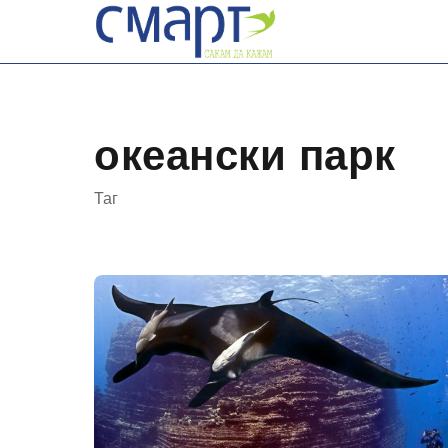
Skip
to
content
океански парк
Таг