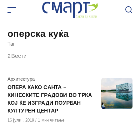
Skip
to
content
оперска куќа
Таг
2
Вести
КАтегорија
Архитектура
ОПЕРА КАКО САНТА –
КИНЕСКИТЕ ГРАДОВИ ВО ТРКА
КОЈ ЌЕ ИЗГРАДИ ПОУРБАН
КУЛТУРЕН ЦЕНТАР
Објавено
16 јули , 2019
1 мин читање
на