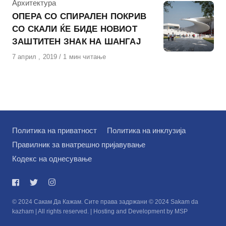
КАтегорија
Архитектура
ОПЕРА СО СПИРАЛЕН ПОКРИВ
СО СКАЛИ ЌЕ БИДЕ НОВИОТ
ЗАШТИТЕН ЗНАК НА ШАНГАЈ
Објавено
7 април , 2019
1 мин читање
на
Политика на приватност
Политика на инклузија
Правилник за внатрешно пријавување
Кодекс на однесување
© 2024 Сакам Да Кажам. Сите права задржани © 2024 Sakam da
kazham | All rights reserved. | Hosting and Development by MSP