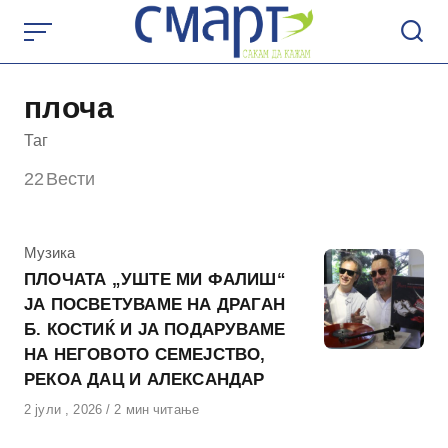
Skip
to
content
плоча
Таг
22
Вести
КАтегорија
Музика
ПЛОЧАТА „УШТЕ МИ ФАЛИШ“
ЈА ПОСВЕТУВАМЕ НА ДРАГАН
Б. КОСТИЌ И ЈА ПОДАРУВАМЕ
НА НЕГОВОТО СЕМЕЈСТВО,
РЕКОА ДАЦ И АЛЕКСАНДАР
Објавено
2 јули , 2026
2 мин читање
на