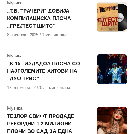
КАтегорија
Музика
„Т.Б. ТРАЧЕРИ“ ДОБИЈА
КОМПИЛАЦИСКА ПЛОЧА
„ГРЕЈТЕСТ ШИТС“
Објавено
8 ноември , 2025
1 мин читање
на
КАтегорија
Музика
„К-15“ ИЗДАДОА ПЛОЧА СО
НАЈГОЛЕМИТЕ ХИТОВИ НА
„ДУО ТРИО“
Објавено
12 октомври , 2025
1 мин читање
на
КАтегорија
Музика
ТЕЈЛОР СВИФТ ПРОДАДЕ
РЕКОРДНИ 1,2 МИЛИОНИ
ПЛОЧИ ВО САД ЗА ЕДНА