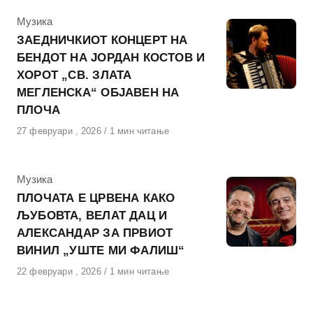
КАтегорија
Музика
ЗАЕДНИЧКИОТ КОНЦЕРТ НА
БЕНДОТ НА ЈОРДАН КОСТОВ И
ХОРОТ „СВ. ЗЛАТА
МЕГЛЕНСКА“ ОБЈАВЕН НА
ПЛОЧА
Објавено
27 февруари , 2026
1 мин читање
на
КАтегорија
Музика
ПЛОЧАТА Е ЦРВЕНА КАКО
ЉУБОВТА, ВЕЛАТ ДАЦ И
АЛЕКСАНДАР ЗА ПРВИОТ
ВИНИЛ „УШТЕ МИ ФАЛИШ“
Објавено
22 февруари , 2026
1 мин читање
на