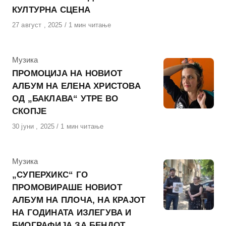
КУЛТУРНА СЦЕНА
Објавено
27 август , 2025
1 мин читање
на
КАтегорија
Музика
ПРОМОЦИЈА НА НОВИОТ
АЛБУМ НА ЕЛЕНА ХРИСТОВА
ОД „БАКЛАВА“ УТРЕ ВО
СКОПЈЕ
Објавено
30 јуни , 2025
1 мин читање
на
КАтегорија
Музика
„СУПЕРХИКС“ ГО
ПРОМОВИРАШЕ НОВИОТ
АЛБУМ НА ПЛОЧА, НА КРАЈОТ
НА ГОДИНАТА ИЗЛЕГУВА И
БИОГРАФИЈА ЗА БЕНДОТ