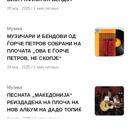
Објавено
28 мај , 2025
1 мин читање
на
КАтегорија
Музика
МУЗИЧАРИ И БЕНДОВИ ОД
ЃОРЧЕ ПЕТРОВ СОБРАНИ НА
ПЛОЧАТА „ОВА Е ЃОРЧЕ
ПЕТРОВ, НЕ СКОПЈЕ“
Објавено
24 мај , 2025
1 мин читање
на
КАтегорија
Музика
ПЕСНАТА „МАКЕДОНИЈА“
РЕИЗДАДЕНА НА ПЛОЧА НА
НОВ АЛБУМ НА ДАДО ТОПИЌ
Објавено
8 март , 2025
1 мин читање
на