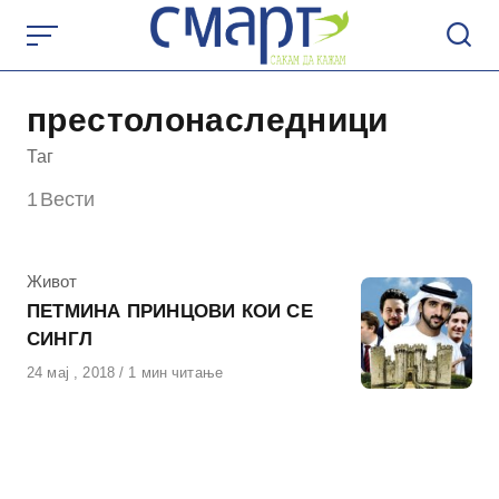
Skip
to
content
престолонаследници
Таг
1
Вести
КАтегорија
Живот
ПЕТМИНА ПРИНЦОВИ КОИ СЕ
СИНГЛ
Објавено
24 мај , 2018
1 мин читање
на