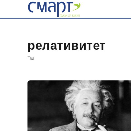
Skip
to
content
релативитет
Таг