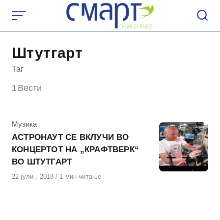
Skip
to
content
Штутгарт
Таг
1
Вести
КАтегорија
Музика
АСТРОНАУТ СЕ ВКЛУЧИ ВО
КОНЦЕРТОТ НА „КРАФТВЕРК“
ВО ШТУТГАРТ
Објавено
22 јули , 2018
1 мин читање
на