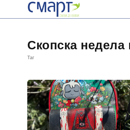
Skip
to
content
Скопска недела 
Таг