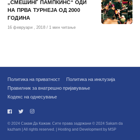
„СМЕШИНГ ПАМПКИНС“ ОДИ
НА ПРВА ТУРНЕЈА ОД 2000
ГОДИНА
Објавено
16 февруари , 2018
1 мин читање
на
Политика на приватност
Политика на инклузија
Правилник за внатрешно пријавување
Кодекс на однесување
© 2024 Сакам Да Кажам. Сите права задржани © 2024 Sakam da
kazham | All rights reserved. | Hosting and Development by MSP