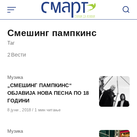
Skip
to
content
Смешинг пампкинс
Таг
2
Вести
КАтегорија
Музика
„СМЕШИНГ ПАМПКИНС“
ОБЈАВИЈА НОВА ПЕСНА ПО 18
ГОДИНИ
Објавено
8 јуни , 2018
1 мин читање
на
КАтегорија
Музика