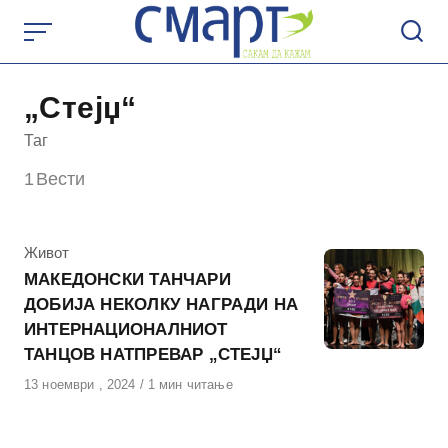
Skip
to
content
„Стејџ“
Таг
1
Вести
КАтегорија
Живот
МАКЕДОНСКИ ТАНЧАРИ
ДОБИЈА НЕКОЛКУ НАГРАДИ НА
ИНТЕРНАЦИОНАЛНИОТ
ТАНЦОВ НАТПРЕВАР „СТЕЈЏ“
Објавено
13 ноември , 2024
1 мин читање
на