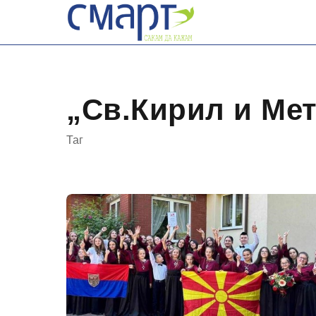
Skip
to
content
„Св.Кирил и Мет
Таг