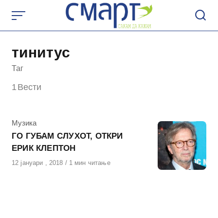
Skip
to
content
тинитус
Таг
1
Вести
КАтегорија
Музика
ГО ГУБАМ СЛУХОТ, ОТКРИ
ЕРИК КЛЕПТОН
Објавено
12 јануари , 2018
1 мин читање
на