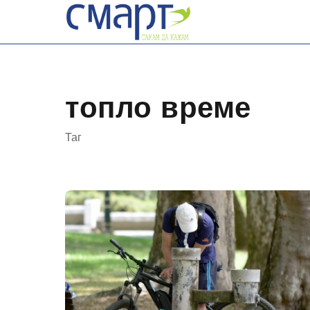
Skip
to
content
топло време
Таг