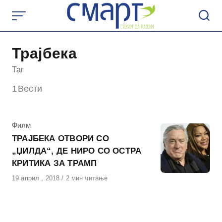
Skip
to
content
Трајбека
Таг
1
Вести
КАтегорија
Филм
ТРАЈБЕКА ОТВОРИ СО
„ЏИЛДА“, ДЕ НИРО СО ОСТРА
КРИТИКА ЗА ТРАМП
Објавено
19 април , 2018
2 мин читање
на