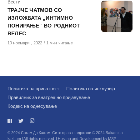
КАтегорија
Вести
ТРАЈЧЕ ЧАТМОВ СО
ИЗЛОЖБАТА „ИНТИМНО
ПОНИРАЊЕ“ ВО РОДНИОТ
ВЕЛЕС
Објавено
10 ноември , 2022
1 мин читање
на
Политика на приватност
Политика на инклузија
Правилник за внатрешно пријавување
Кодекс на однесување
© 2024 Сакам Да Кажам. Сите права задржани © 2024 Sakam da
kazham | All rights reserved. | Hosting and Development by MSP