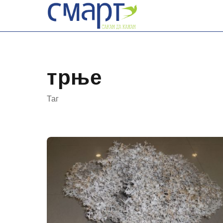
Skip
to
content
трње
Таг