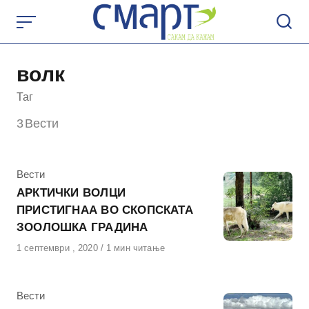
Skip
to
content
волк
Таг
3
Вести
КАтегорија
Вести
АРКТИЧКИ ВОЛЦИ
ПРИСТИГНАА ВО СКОПСКАТА
ЗООЛОШКА ГРАДИНА
Објавено
1 септември , 2020
1 мин читање
на
КАтегорија
Вести