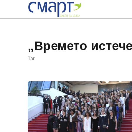
Skip
to
content
„Времето истеч
Таг