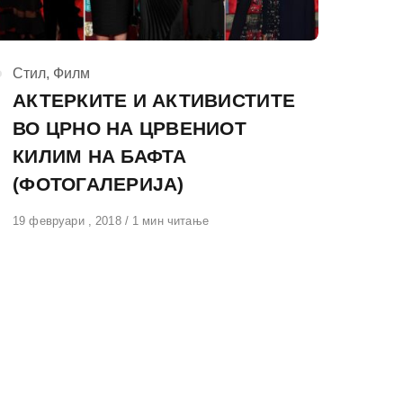
КАтегорија
Стил
,
Филм
АКТЕРКИТЕ И АКТИВИСТИТЕ
ВО ЦРНО НА ЦРВЕНИОТ
КИЛИМ НА БАФТА
(ФОТОГАЛЕРИЈА)
Објавено
19 февруари , 2018
1 мин читање
на