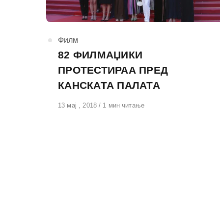
КАтегорија
Филм
82 ФИЛМАЏИКИ
ПРОТЕСТИРАА ПРЕД
КАНСКАТА ПАЛАТА
Објавено
13 мај , 2018
1 мин читање
на