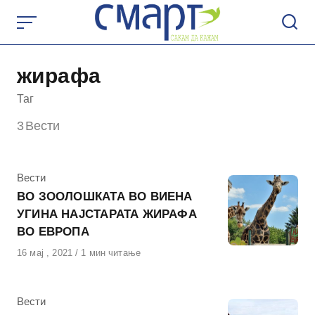
Skip
to
content
жирафа
Таг
3
Вести
КАтегорија
Вести
ВО ЗООЛОШКАТА ВО ВИЕНА
УГИНА НАЈСТАРАТА ЖИРАФА
ВО ЕВРОПА
Објавено
16 мај , 2021
1 мин читање
на
КАтегорија
Вести