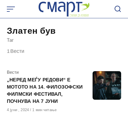
Skip
to
content
Златен був
Таг
1
Вести
КАтегорија
Вести
„НЕРЕД МЕЃУ РЕДОВИ“ Е
МОТОТО НА 14. ФИЛОЗОФСКИ
ФИЛМСКИ ФЕСТИВАЛ,
ПОЧНУВА НА 7 ЈУНИ
Објавено
4 јуни , 2024
1 мин читање
на