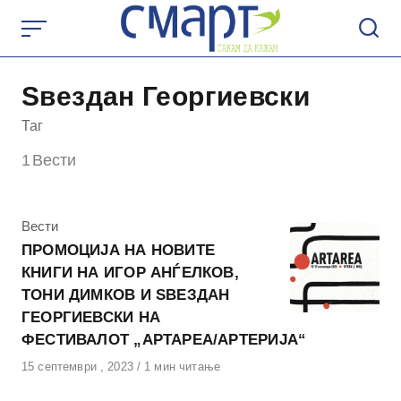
Skip
to
content
Ѕвездан Георгиевски
Таг
1
Вести
КАтегорија
Вести
ПРОМОЦИЈА НА НОВИТЕ
КНИГИ НА ИГОР АНЃЕЛКОВ,
ТОНИ ДИМКОВ И ЅВЕЗДАН
ГЕОРГИЕВСКИ НА
ФЕСТИВАЛОТ „АРТАРЕА/АРТЕРИЈА“
Објавено
15 септември , 2023
1 мин читање
на