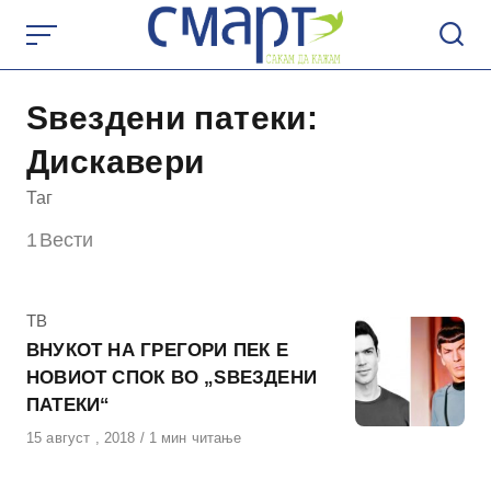
Skip
to
content
Ѕвездени патеки:
Дискавери
Таг
1
Вести
КАтегорија
ТВ
ВНУКОТ НА ГРЕГОРИ ПЕК Е
НОВИОТ СПОК ВО „ЅВЕЗДЕНИ
ПАТЕКИ“
Објавено
15 август , 2018
1 мин читање
на