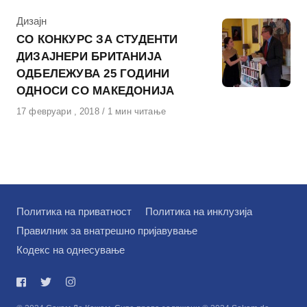
КАтегорија
Дизајн
СО КОНКУРС ЗА СТУДЕНТИ
ДИЗАЈНЕРИ БРИТАНИЈА
ОДБЕЛЕЖУВА 25 ГОДИНИ
ОДНОСИ СО МАКЕДОНИЈА
Објавено
17 февруари , 2018
1 мин читање
на
Политика на приватност
Политика на инклузија
Правилник за внатрешно пријавување
Кодекс на однесување