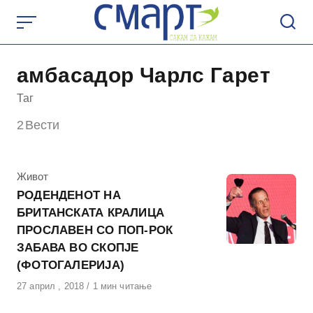
Skip
to
content
амбасадор Чарлс Гарет
Таг
2
Вести
КАтегорија
Живот
РОДЕНДЕНОТ НА
БРИТАНСКАТА КРАЛИЦА
ПРОСЛАВЕН СО ПОП-РОК
ЗАБАВА ВО СКОПЈЕ
(ФОТОГАЛЕРИЈА)
Објавено
27 април , 2018
1 мин читање
на