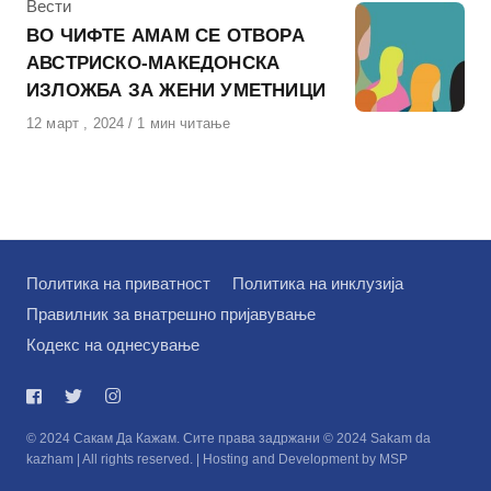
КАтегорија
Вести
ВО ЧИФТЕ АМАМ СЕ ОТВОРА
АВСТРИСКО-МАКЕДОНСКА
ИЗЛОЖБА ЗА ЖЕНИ УМЕТНИЦИ
Објавено
12 март , 2024
1 мин читање
на
Политика на приватност
Политика на инклузија
Правилник за внатрешно пријавување
Кодекс на однесување
© 2024 Сакам Да Кажам. Сите права задржани © 2024 Sakam da
kazham | All rights reserved. | Hosting and Development by MSP