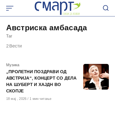
Skip
to
content
Австриска амбасада
Таг
2
Вести
КАтегорија
Музика
„ПРОЛЕТНИ ПОЗДРАВИ ОД
АВСТРИЈА“, КОНЦЕРТ СО ДЕЛА
НА ШУБЕРТ И ХАЈДН ВО
СКОПЈЕ
Објавено
18 мај , 2026
1 мин читање
на