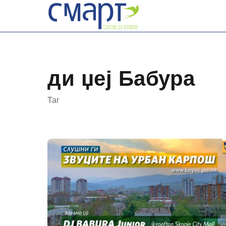
Skip
to
content
ди џеј Бабура
Таг