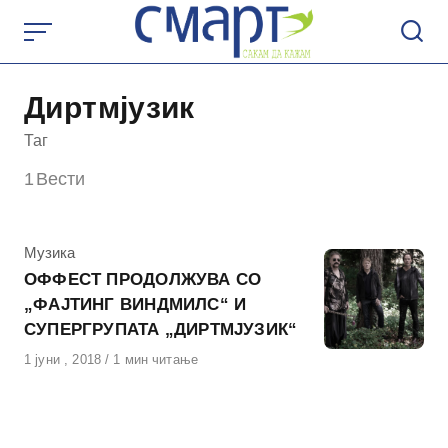
Skip
to
content
Диртмјузик
Таг
1
Вести
КАтегорија
Музика
ОФФЕСТ ПРОДОЛЖУВА СО
„ФАЈТИНГ ВИНДМИЛС“ И
СУПЕРГРУПАТА „ДИРТМЈУЗИК“
Објавено
1 јуни , 2018
1 мин читање
на