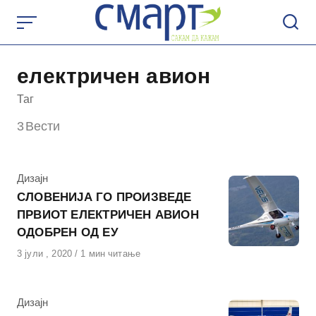
Skip
to
content
електричен авион
Таг
3
Вести
КАтегорија
Дизајн
СЛОВЕНИЈА ГО ПРОИЗВЕДЕ
ПРВИОТ ЕЛЕКТРИЧЕН АВИОН
ОДОБРЕН ОД ЕУ
Објавено
3 јули , 2020
1 мин читање
на
КАтегорија
Дизајн