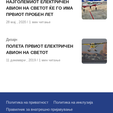
НАЈГОЛЕМИОТ ЕЛЕКТРИЧЕН
АВИОН НА СВЕТОТ ЌЕ ГО ИМА
ПРВИОТ ПРОБЕН ЛЕТ
Објавено
28 мај , 2020
1 мин читање
на
КАтегорија
Дизајн
ПОЛЕТА ПРВИОТ ЕЛЕКТРИЧЕН
АВИОН НА СВЕТОТ
Објавено
11 декември , 2019
1 мин читање
на
Политика на приватност
Политика на инклузија
Правилник за внатрешно пријавување