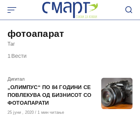
Skip
to
content
фотоапарат
Таг
1
Вести
КАтегорија
Дигитал
„ОЛИМПУС“ ПО 84 ГОДИНИ СЕ
ПОВЛЕКУВА ОД БИЗНИСОТ СО
ФОТОАПАРАТИ
Објавено
25 јуни , 2020
1 мин читање
на