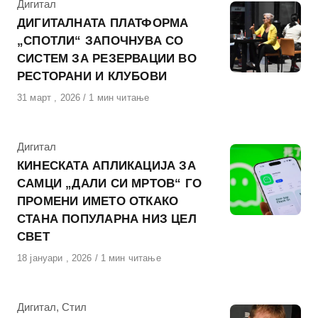
КАтегорија
Дигитал
ДИГИТАЛНАТА ПЛАТФОРМА
„СПОТЛИ“ ЗАПОЧНУВА СО
СИСТЕМ ЗА РЕЗЕРВАЦИИ ВО
РЕСТОРАНИ И КЛУБОВИ
Објавено
31 март , 2026
1 мин читање
на
КАтегорија
Дигитал
КИНЕСКАТА АПЛИКАЦИЈА ЗА
САМЦИ „ДАЛИ СИ МРТОВ“ ГО
ПРОМЕНИ ИМЕТО ОТКАКО
СТАНА ПОПУЛАРНА НИЗ ЦЕЛ
СВЕТ
Објавено
18 јануари , 2026
1 мин читање
на
КАтегорија
Дигитал
,
Стил