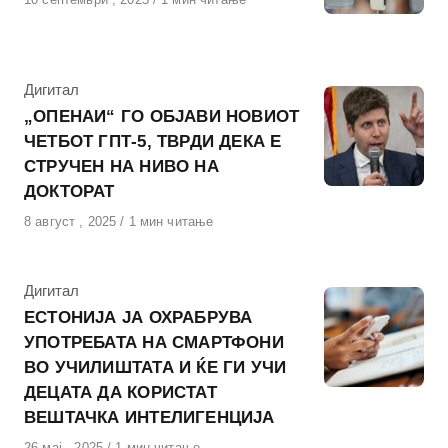
на
КАтегорија
Дигитал
„ОПЕНАИ“ ГО ОБЈАВИ НОВИОТ
ЧЕТБОТ ГПТ-5, ТВРДИ ДЕКА Е
СТРУЧЕН НА НИВО НА
ДОКТОРАТ
Објавено
8 август , 2025
1 мин читање
на
КАтегорија
Дигитал
ЕСТОНИЈА ЈА ОХРАБРУВА
УПОТРЕБАТА НА СМАРТФОНИ
ВО УЧИЛИШТАТА И ЌЕ ГИ УЧИ
ДЕЦАТА ДА КОРИСТАТ
ВЕШТАЧКА ИНТЕЛИГЕНЦИЈА
Објавено
26 мај , 2025
1 мин читање