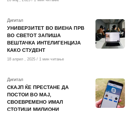
на
КАтегорија
Дигитал
УНИВЕРЗИТЕТ ВО ВИЕНА ПРВ
ВО СВЕТОТ ЗАПИША
ВЕШТАЧКА ИНТЕЛИГЕНЦИЈА
КАКО СТУДЕНТ
Објавено
18 април , 2025
1 мин читање
на
КАтегорија
Дигитал
СКАЈП ЌЕ ПРЕСТАНЕ ДА
ПОСТОИ ВО МАЈ,
СВОЕВРЕМЕНО ИМАЛ
СТОТИЦИ МИЛИОНИ
КОРИСНИЦИ
Објавено
4 март , 2025
1 мин читање
на