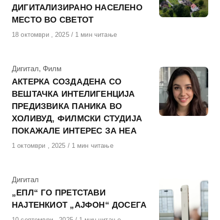
ДИГИТАЛИЗИРАНО НАСЕЛЕНО
МЕСТО ВО СВЕТОТ
Објавено
18 октомври , 2025
1 мин читање
на
КАтегорија
Дигитал
,
Филм
АКТЕРКА СОЗДАДЕНА СО
ВЕШТАЧКА ИНТЕЛИГЕНЦИЈА
ПРЕДИЗВИКА ПАНИКА ВО
ХОЛИВУД, ФИЛМСКИ СТУДИЈА
ПОКАЖАЛЕ ИНТЕРЕС ЗА НЕА
Објавено
1 октомври , 2025
1 мин читање
на
КАтегорија
Дигитал
„ЕПЛ“ ГО ПРЕТСТАВИ
НАЈТЕНКИОТ „АЈФОН“ ДОСЕГА
Објавено
10 септември , 2025
1 мин читање