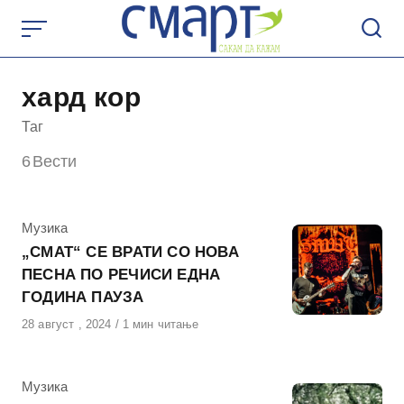
Skip
to
content
хард кор
Таг
6
Вести
КАтегорија
Музика
„СМАТ“ СЕ ВРАТИ СО НОВА
ПЕСНА ПО РЕЧИСИ ЕДНА
ГОДИНА ПАУЗА
Објавено
28 август , 2024
1 мин читање
на
КАтегорија
Музика