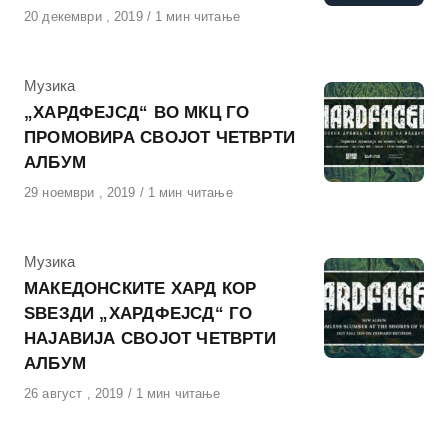
Објавено
20 декември , 2019
1 мин читање
на
КАтегорија
Музика
„ХАРДФЕЈСД“ ВО МКЦ ГО
ПРОМОВИРА СВОЈОТ ЧЕТВРТИ
АЛБУМ
Објавено
29 ноември , 2019
1 мин читање
на
КАтегорија
Музика
МАКЕДОНСКИТЕ ХАРД КОР
ЅВЕЗДИ „ХАРДФЕЈСД“ ГО
НАЈАВИЈА СВОЈОТ ЧЕТВРТИ
АЛБУМ
Објавено
26 август , 2019
1 мин читање
на