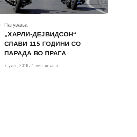
КАтегорија
Патувања
„ХАРЛИ-ДЕЈВИДСОН“
СЛАВИ 115 ГОДИНИ СО
ПАРАДА ВО ПРАГА
Објавено
7 јули , 2018
1 мин читање
на