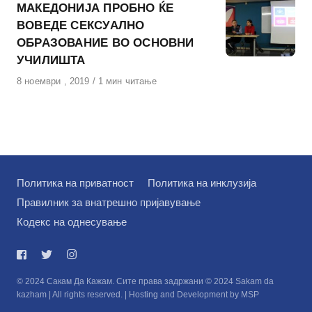
МАКЕДОНИЈА ПРОБНО ЌЕ
ВОВЕДЕ СЕКСУАЛНО
ОБРАЗОВАНИЕ ВО ОСНОВНИ
УЧИЛИШТА
Објавено
8 ноември , 2019
1 мин читање
на
Политика на приватност
Политика на инклузија
Правилник за внатрешно пријавување
Кодекс на однесување
© 2024 Сакам Да Кажам. Сите права задржани © 2024 Sakam da
kazham | All rights reserved. | Hosting and Development by MSP