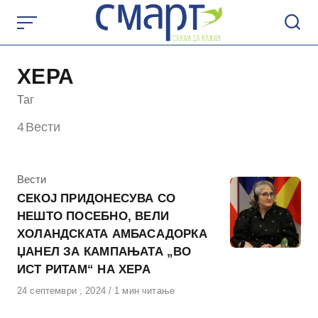
Skip
to
content
ХЕРА
Таг
4
Вести
КАтегорија
Вести
СЕКОЈ ПРИДОНЕСУВА СО
НЕШТО ПОСЕБНО, ВЕЛИ
ХОЛАНДСКАТА АМБАСАДОРКА
ЏАНЕЛ ЗА КАМПАЊАТА „ВО
ИСТ РИТАМ“ НА ХЕРА
Објавено
24 септември , 2024
1 мин читање
на