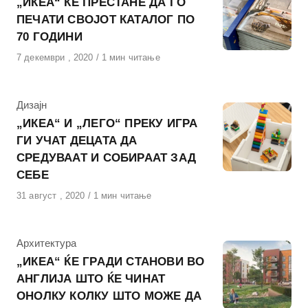
„ИКЕА“ ЌЕ ПРЕСТАНЕ ДА ГО
ПЕЧАТИ СВОЈОТ КАТАЛОГ ПО
70 ГОДИНИ
Објавено
7 декември , 2020
1 мин читање
на
КАтегорија
Дизајн
„ИКЕА“ И „ЛЕГО“ ПРЕКУ ИГРА
ГИ УЧАТ ДЕЦАТА ДА
СРЕДУВААТ И СОБИРААТ ЗАД
СЕБЕ
Објавено
31 август , 2020
1 мин читање
на
КАтегорија
Архитектура
„ИКЕА“ ЌЕ ГРАДИ СТАНОВИ ВО
АНГЛИЈА ШТО ЌЕ ЧИНАТ
ОНОЛКУ КОЛКУ ШТО МОЖЕ ДА