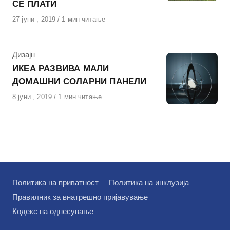
СЕ ПЛАТИ
Објавено
27 јуни , 2019
1 мин читање
на
КАтегорија
Дизајн
ИКЕА РАЗВИВА МАЛИ
ДОМАШНИ СОЛАРНИ ПАНЕЛИ
Објавено
8 јуни , 2019
1 мин читање
на
Политика на приватност
Политика на инклузија
Правилник за внатрешно пријавување
Кодекс на однесување