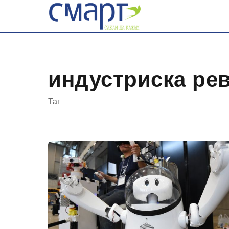
Skip
to
content
индустриска ре
Таг