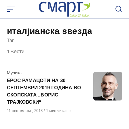
Skip
to
content
италјианска ѕвезда
Таг
1
Вести
КАтегорија
Музика
ЕРОС РАМАЦОТИ НА 30
СЕПТЕМВРИ 2019 ГОДИНА ВО
СКОПСКАТА „БОРИС
ТРАЈКОВСКИ“
Објавено
11 септември , 2018
1 мин читање
на