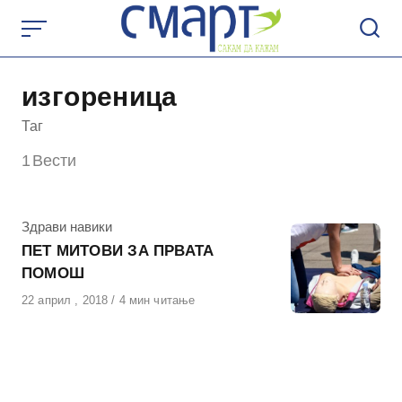
Skip
to
content
изгореница
Таг
1
Вести
КАтегорија
Здрави навики
ПЕТ МИТОВИ ЗА ПРВАТА
ПОМОШ
Објавено
22 април , 2018
4 мин читање
на