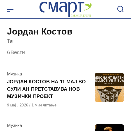
Skip
to
content
Јордан Костов
Таг
6
Вести
КАтегорија
Музика
ЈОРДАН КОСТОВ НА 11 МАЈ ВО
СУЛИ АН ПРЕТСТАВУВА НОВ
МУЗИЧКИ ПРОЕКТ
Објавено
9 мај , 2026
1 мин читање
на
КАтегорија
Музика