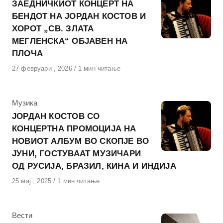
ЗАЕДНИЧКИОТ КОНЦЕРТ НА
БЕНДОТ НА ЈОРДАН КОСТОВ И
ХОРОТ „СВ. ЗЛАТА
МЕГЛЕНСКА“ ОБЈАВЕН НА
ПЛОЧА
Објавено
27 февруари , 2026
1 мин читање
на
КАтегорија
Музика
ЈОРДАН КОСТОВ СО
КОНЦЕРТНА ПРОМОЦИЈА НА
НОВИОТ АЛБУМ ВО СКОПЈЕ ВО
ЈУНИ, ГОСТУВААТ МУЗИЧАРИ
ОД РУСИЈА, БРАЗИЛ, КИНА И ИНДИЈА
Објавено
25 мај , 2025
1 мин читање
на
КАтегорија
Вести