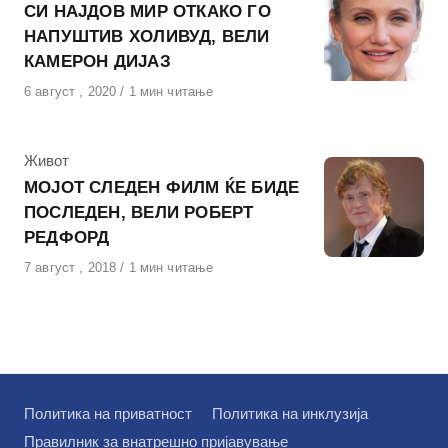
СИ НАЈДОВ МИР ОТКАКО ГО
НАПУШТИВ ХОЛИВУД, ВЕЛИ
КАМЕРОН ДИЈАЗ
Објавено
6 август , 2020
1 мин читање
на
КАтегорија
Живот
МОЈОТ СЛЕДЕН ФИЛМ ЌЕ БИДЕ
ПОСЛЕДЕН, ВЕЛИ РОБЕРТ
РЕДФОРД
Објавено
7 август , 2018
1 мин читање
на
Политика на приватност
Политика на инклузија
Правилник за внатрешно пријавување