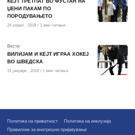
КЕЈТ ТРЕТПАТ ВО ФУСТАН НА
ЏЕНИ ПАКАМ ПО
ПОРОДУВАЊЕТО
Објавено
24 април , 2018
1 мин читање
на
КАтегорија
Вести
ВИЛИЈАМ И КЕЈТ ИГРАА ХОКЕЈ
ВО ШВЕДСКА
Објавено
31 јануари , 2018
1 мин читање
на
Политика на приватност
Политика на инклузија
Правилник за внатрешно пријавување