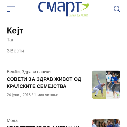
Skip
to
content
Кејт
Таг
3
Вести
КАтегорија
Вежби
,
Здрави навики
СОВЕТИ ЗА ЗДРАВ ЖИВОТ ОД
КРАЛСКИТЕ СЕМЕЈСТВА
Објавено
24 јуни , 2018
1 мин читање
на
КАтегорија
Мода