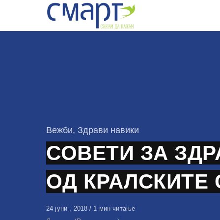
Skip
to
content
КАтегорија
Вежби
,
Здрави навики
СОВЕТИ ЗА ЗД
ОД КРАЛСКИТЕ
Објавено
24 јуни , 2018
1 мин читање
на