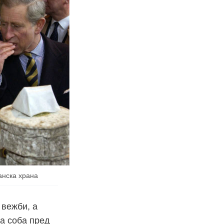
анска храна
 вежби, а
та соба пред