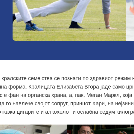
 кралските семејства се познати по здравиот режим 
чна форма. Кралицата Елизабета Втора јаде само цр
 е фан на органска храна, а, пак, Меган Маркл, која
да го навлече својот сопруг, принцот Хари, на нејзин
 откажа цигарите и алкохолот и ослабна седум килогр