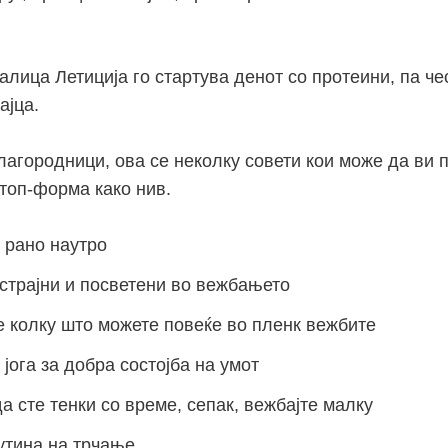
лица Летиција го стартува денот со протеини, па че
ајца.
лагородници, ова се неколку совети кои може да ви 
 топ-форма како нив.
 рано наутро
страјни и посветени во вежбањето
 колку што можете повеќе во пленк вежбите
 јога за добра состојба на умот
да сте тенки со време, сепак, вежбајте малку
утина на трчање