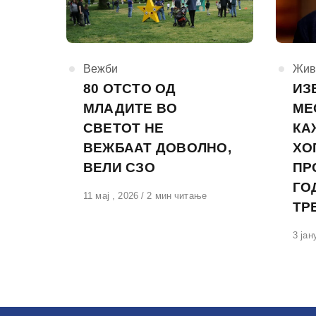
КАтегорија
Вежби
КАте
Жив
80 ОТСТО ОД
ИЗ
МЛАДИТЕ ВО
МЕ
СВЕТОТ НЕ
КА
ВЕЖБААТ ДОВОЛНО,
ХО
ВЕЛИ СЗО
ПР
ГО
Објавено
11 мај , 2026
2 мин читање
ТР
на
Обја
3 јан
на