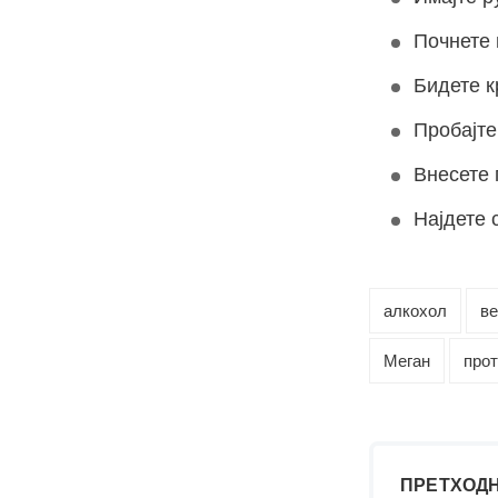
Почнете 
Бидете к
Пробајте
Внесете 
Најдете 
алкохол
ве
Меган
про
ПРЕТХОДН