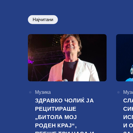
Најчитани
КАтегорија
Музика
КАте
Муз
ЗДРАВКО ЧОЛИЌ ЈА
СЛ
РЕЦИТИРАШЕ
СИ
„БИТОЛА МОЈ
ИС
РОДЕН КРАЈ“,
И 