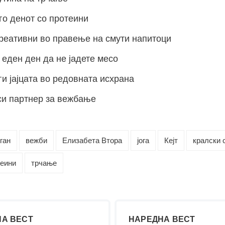
го денот со протеини
реативни во правење на смути напитоци
 еден ден да не јадете месо
ги јајцата во редовната исхрана
си партнер за вежбање
ган
вежби
Елизабета Втора
јога
Кејт
кралски 
теини
трчање
А ВЕСТ
НАРЕДНА ВЕСТ