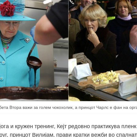
ета Втора важи за голем чокохолик, а принцот Чарлс е фан на орг
ога и кружен тренинг, Кејт редовно практикува пленк
руг, принцот Вилијам, прави кратки вежби во спална