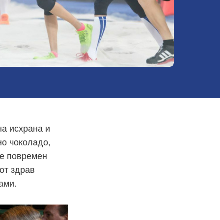
на исхрана и
но чоколадо,
 е повремен
иот здрав
ами.