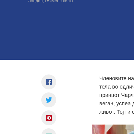
Лондон, (Вименс хелт)
Членовите на
тела во одли
принцот Чарлс
веган, успеа 
живот. Тој ги