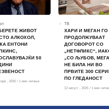
горија
от
КАтегорија
ТВ
БЕРЕТЕ ЖИВОТ
ХАРИ И МЕГАН ГО
СТО АЛКОХОЛ,
ПРОДОЛЖУВААТ
ЖА ЕНТОНИ
ДОГОВОРОТ СО
ПКИНС,
„НЕТФЛИКС“, ИАК
ОСЛАВУВАЈЌИ 50
„СО ЉУБОВ, МЕГ
ДИНИ
НЕ БИЛА НИ ВО
ЕЗВЕНОСТ
ПРВИТЕ 300 СЕРИ
ПО ГЛЕДАНОСТ
вено
уари , 2026
1 мин читање
Објавено
12 август , 2025
1 мин чита
на