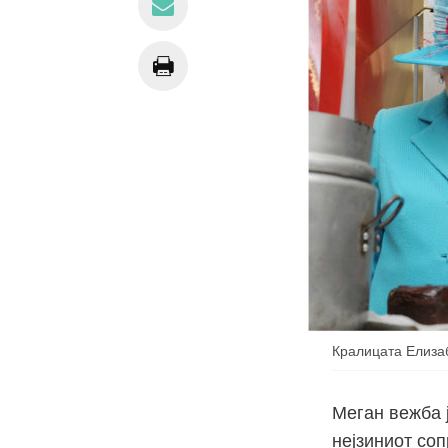
Кралицата Елизаб
Меган вежба ј
нејзиниот соп