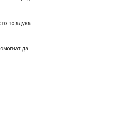
сто појадува
помогнат да