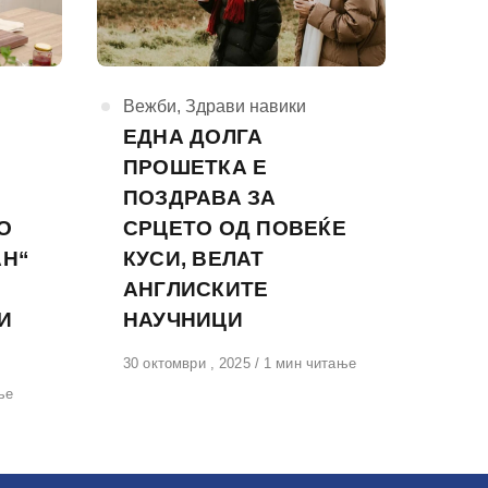
КАтегорија
Вежби
,
Здрави навики
ЕДНА ДОЛГА
ПРОШЕТКА Е
ПОЗДРАВА ЗА
О
СРЦЕТО ОД ПОВЕЌЕ
АН“
КУСИ, ВЕЛАТ
АНГЛИСКИТЕ
И
НАУЧНИЦИ
Објавено
30 октомври , 2025
1 мин читање
на
ње