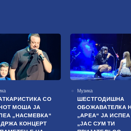
горија
ика
КАтегорија
Музика
АТКАРИСТИКА СО
ШЕСТГОДИШНА
НОТ МОША ЈА
ОБОЖАВАТЕЛКА 
ПЕА „НАСМЕВКА“
„АРЕА“ ЈА ИСПЕА
ОДРЖА КОНЦЕРТ
„ЈАС СУМ ТИ