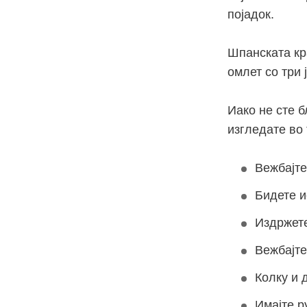
појадок.
Шпанската кра
омлет со три ј
Иако не сте б
изгледате во
Вежбајте
Бидете и
Издржете
Вежбајте
Колку и 
Имајте р