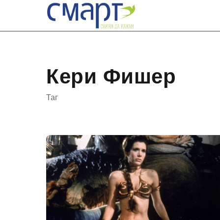
Skip
to
content
Кери Фишер
Таг