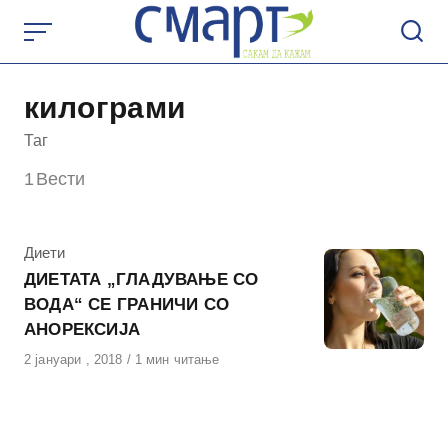
Skip
to
content
килограми
Таг
1
Вести
КАтегорија
Диети
ДИЕТАТА „ГЛАДУВАЊЕ СО
ВОДА“ СЕ ГРАНИЧИ СО
АНОРЕКСИЈА
Објавено
2 јануари , 2018
1 мин читање
на